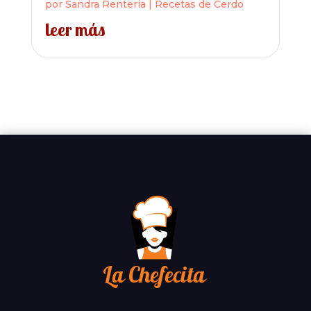
por
Sandra Renteria
|
Recetas de Cerdo
leer más