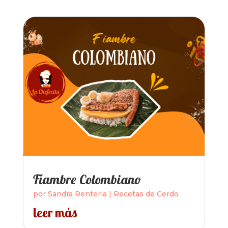
Fiambre Colombiano
por
Sandra Renteria
|
Recetas de Cerdo
leer más