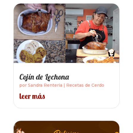
Cojín de Lechona
por
Sandra Renteria
|
Recetas de Cerdo
leer más