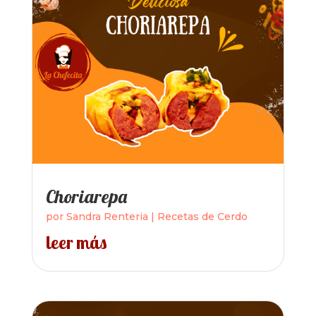
Choriarepa
por
Sandra Renteria
|
Recetas de Cerdo
leer más