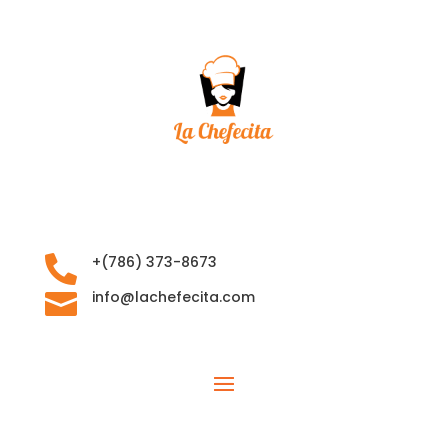
+‪(786) 373-8673‬

info@lachefecita.com
