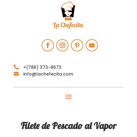
+‪(786) 373-8673‬

info@lachefecita.com

Filete de Pescado al Vapor