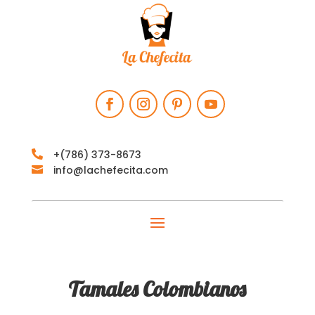
+‪(786) 373-8673‬

info@lachefecita.com

Tamales Colombianos