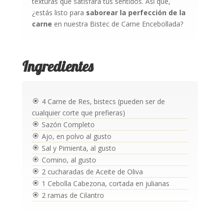
texturas que satisfará tus sentidos. Así que,
¿estás listo para
saborear la perfección de la
carne
en nuestra Bistec de Carne Encebollada?
Ingredientes
4 Carne de Res, bistecs (pueden ser de
\
cualquier corte que prefieras)
Sazón Completo
\
Ajo, en polvo al gusto
\
Sal y Pimienta, al gusto
\
Comino, al gusto
\
2 cucharadas de Aceite de Oliva
\
1 Cebolla Cabezona, cortada en julianas
\
2 ramas de Cilantro
\