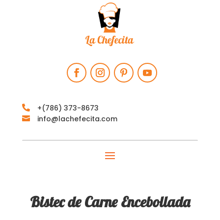
+‪(786) 373-8673‬

info@lachefecita.com

Bistec de Carne Encebollada