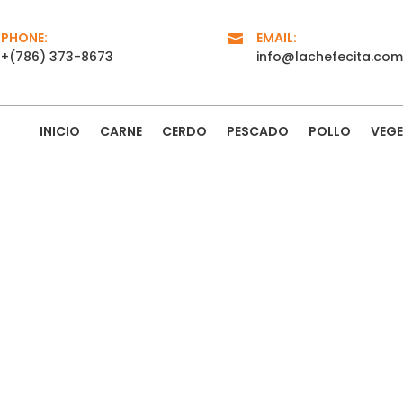
PHONE:
EMAIL:

+‪(786) 373-8673‬
info@lachefecita.com
INICIO
CARNE
CERDO
PESCADO
POLLO
VEGE